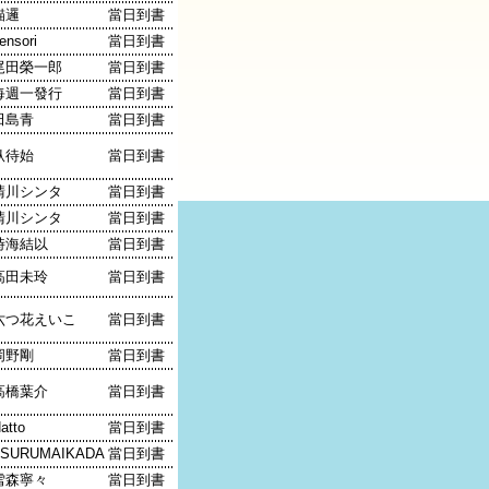
貓邏
當日到書
ensori
當日到書
尾田榮一郎
當日到書
每週一發行
當日到書
田島青
當日到書
臥待始
當日到書
晴川シンタ
當日到書
晴川シンタ
當日到書
時海結以
當日到書
高田未玲
當日到書
六つ花えいこ
當日到書
岡野剛
當日到書
高橋葉介
當日到書
atto
當日到書
TSURUMAIKADA
當日到書
雪森寧々
當日到書