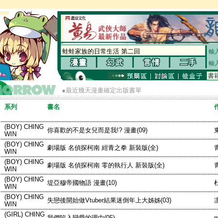
輸
輸
●最近幾天漫畫確定出版書單
系列
書名
(BOY) CHING
你喜歡的不是女兒而是我!? 漫畫(09)
WIN
(BOY) CHING
劇場版 名偵探柯南 紺青之拳 新裝版(全)
WIN
(BOY) CHING
劇場版 名偵探柯南 零的執行人 新裝版(全)
WIN
(BOY) CHING
堤亞穆帝國物語 漫畫(10)
WIN
(BOY) CHING
失戀後開始做Vtuber結果迷倒年上大姊姊(03)
WIN
(GIRL) CHING
我們陷入戀愛的理由(05)