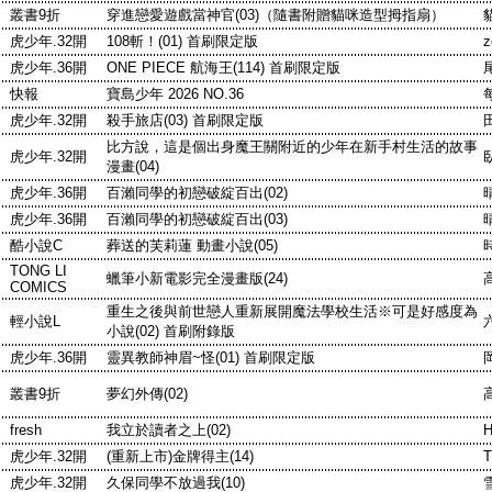
叢書9折
穿進戀愛遊戲當神官(03)（隨書附贈貓咪造型拇指扇）
虎少年.32開
108斬！(01) 首刷限定版
z
虎少年.36開
ONE PIECE 航海王(114) 首刷限定版
快報
寶島少年 2026 NO.36
虎少年.32開
殺手旅店(03) 首刷限定版
比方說，這是個出身魔王關附近的少年在新手村生活的故事
虎少年.32開
漫畫(04)
虎少年.36開
百瀨同學的初戀破綻百出(02)
虎少年.36開
百瀨同學的初戀破綻百出(03)
酷小說C
葬送的芙莉蓮 動畫小說(05)
TONG LI
蠟筆小新電影完全漫畫版(24)
COMICS
重生之後與前世戀人重新展開魔法學校生活※可是好感度為
輕小說L
小說(02) 首刷附錄版
虎少年.36開
靈異教師神眉~怪(01) 首刷限定版
叢書9折
夢幻外傳(02)
fresh
我立於讀者之上(02)
H
虎少年.32開
(重新上市)金牌得主(14)
虎少年.32開
久保同學不放過我(10)