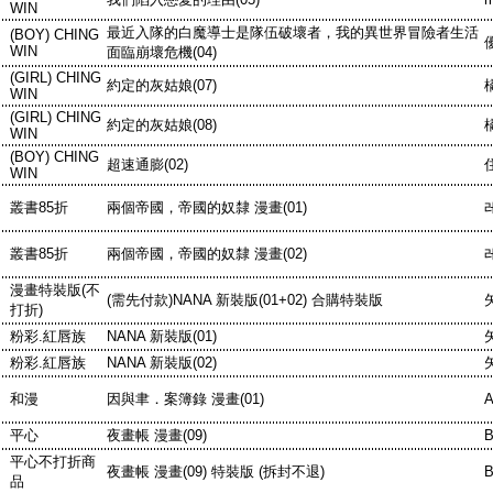
WIN
最近入隊的白魔導士是隊伍破壞者，我的異世界冒險者生活
(BOY) CHING
WIN
面臨崩壞危機(04)
(GIRL) CHING
約定的灰姑娘(07)
WIN
(GIRL) CHING
約定的灰姑娘(08)
WIN
(BOY) CHING
超速通膨(02)
WIN
叢書85折
兩個帝國，帝國的奴隸 漫畫(01)
叢書85折
兩個帝國，帝國的奴隸 漫畫(02)
漫畫特裝版(不
(需先付款)NANA 新裝版(01+02) 合購特裝版
打折)
粉彩.紅唇族
NANA 新裝版(01)
粉彩.紅唇族
NANA 新裝版(02)
和漫
因與聿．案簿錄 漫畫(01)
平心
夜畫帳 漫畫(09)
B
平心不打折商
夜畫帳 漫畫(09) 特裝版 (拆封不退)
B
品