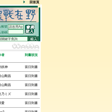
回首頁
入帳號
入密碼
作者
到書狀況
東鉄神
當日到書
青山剛昌
當日到書
青山剛昌
當日到書
杜乃ミズ
當日到書
凛愛
當日到書
ma2
當日到書