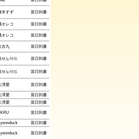
優木すず
當日到書
橘オレコ
當日到書
橘オレコ
當日到書
住吉九
當日到書
레브노아드
當日到書
레브노아드
當日到書
矢澤愛
當日到書
矢澤愛
當日到書
矢澤愛
當日到書
AKRU
當日到書
yeonduck
當日到書
yeonduck
當日到書